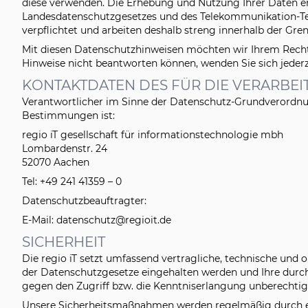
diese verwenden. Die Erhebung und Nutzung Ihrer Daten e
Landesdatenschutzgesetzes und des Telekommunikation-Tel
verpflichtet und arbeiten deshalb streng innerhalb der Gre
Mit diesen Datenschutzhinweisen möchten wir Ihrem Recht 
Hinweise nicht beantworten können, wenden Sie sich jeder
KONTAKTDATEN DES FÜR DIE VERARBE
Verantwortlicher im Sinne der Datenschutz-Grundverordnun
Bestimmungen ist:
regio iT gesellschaft für informationstechnologie mbh
Lombardenstr. 24
52070 Aachen
Tel: +49 241 41359 – 0
Datenschutzbeauftragter:
E-Mail: datenschutz@regioit.de
SICHERHEIT
Die regio iT setzt umfassend vertragliche, technische und
der Datenschutzgesetze eingehalten werden und Ihre durch
gegen den Zugriff bzw. die Kenntniserlangung unberechtig
Unsere Sicherheitsmaßnahmen werden regelmäßig durch ext