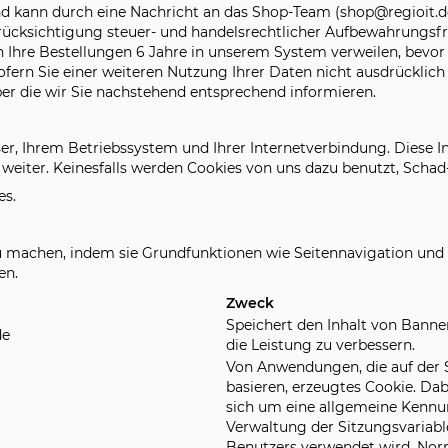
nd kann durch eine Nachricht an das Shop-Team (shop@regioit.de
cksichtigung steuer- und handelsrechtlicher Aufbewahrungsfris
Ihre Bestellungen 6 Jahre in unserem System verweilen, bevor
ern Sie einer weiteren Nutzung Ihrer Daten nicht ausdrücklich 
r die wir Sie nachstehend entsprechend informieren.
ser, Ihrem Betriebssystem und Ihrer Internetverbindung. Diese
e weiter. Keinesfalls werden Cookies von uns dazu benutzt, Sch
es.
u machen, indem sie Grundfunktionen wie Seitennavigation und Z
en.
Zweck
Speichert den Inhalt von Banne
de
die Leistung zu verbessern.
Von Anwendungen, die auf der
basieren, erzeugtes Cookie. Dab
sich um eine allgemeine Kennun
Verwaltung der Sitzungsvariabl
Benutzers verwendet wird. Nor