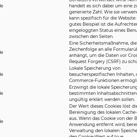
de
handelt es sich dabei um eine zu
generierte Zahl. Wie sie verwen
kann spezifisch für die Website 
gutes Beispiel ist die Aufrecht
eingeloggten Status eines Benu
zwischen den Seiten.
Eine Sicherheitsmaßnahme, die 
Zeichenfolge an alle Formular
de
anhängt, um die Daten vor Cros
Request Forgery (CSRF) zu schü
Lokale Speicherung von
de
besucherspezifischen Inhalten, 
Commerce-Funktionen ermögli
Erzwingt die lokale Speicherun
de
bestimmten Inhaltsabschnitten,
ungültig erklärt werden sollen.
Der Wert dieses Cookies löst di
Bereinigung des lokalen Cache
aus. Wenn das Cookie von der 
de
Anwendung entfernt wird, berei
Verwaltung den lokalen Speiche
den Cookie-Wert auf true.