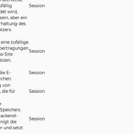
fällig
Session
det wird,
sein, aber ein
erhaltung des
tzers
eine zufällige
übertragungen
Session
s-Site
tzen.
die E-
Session
chen.
g von
 die für
Session
e
-Speichers
Backend-
Session
nigt die
r und setzt