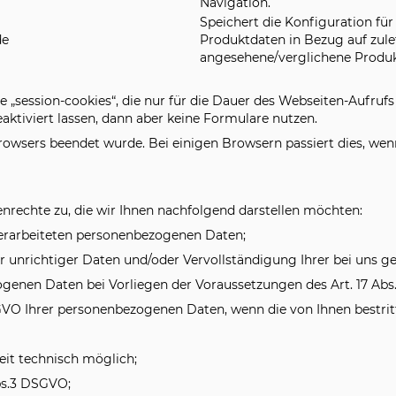
Navigation.
Speichert die Konfiguration für
de
Produktdaten in Bezug auf zule
angesehene/verglichene Produk
 „session-cookies“, die nur für die Dauer des Webseiten-Aufruf
ktiviert lassen, dann aber keine Formulare nutzen.
rowsers beendet wurde. Bei einigen Browsern passiert dies, wen
nrechte zu, die wir Ihnen nachfolgend darstellen möchten:
verarbeiteten personenbezogenen Daten;
 unrichtiger Daten und/oder Vervollständigung Ihrer bei uns g
enen Daten bei Vorliegen der Voraussetzungen des Art. 17 Abs
VO Ihrer personenbezogenen Daten, wenn die von Ihnen bestritte
it technisch möglich;
bs.3 DSGVO;