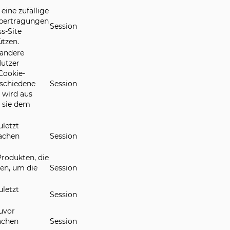
eine zufällige
übertragungen
Session
s-Site
tzen.
 andere
utzer
 Cookie-
schiedene
Session
 wird aus
 sie dem
uletzt
achen
Session
Produkten, die
ben, um die
Session
uletzt
Session
zuvor
achen
Session