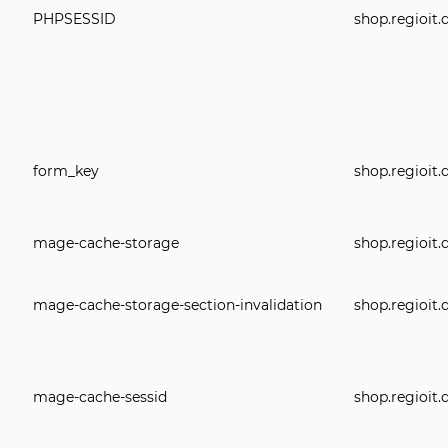
PHPSESSID
shop.regioit.
form_key
shop.regioit.
mage-cache-storage
shop.regioit.
mage-cache-storage-section-invalidation
shop.regioit.
mage-cache-sessid
shop.regioit.